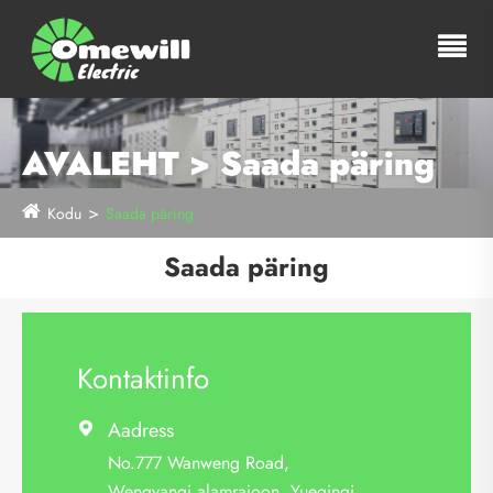
AVALEHT > Saada päring
Kodu
Saada päring
Saada päring
Kontaktinfo
Aadress

No.777 Wanweng Road,
Wengyangi alamrajoon, Yueqingi