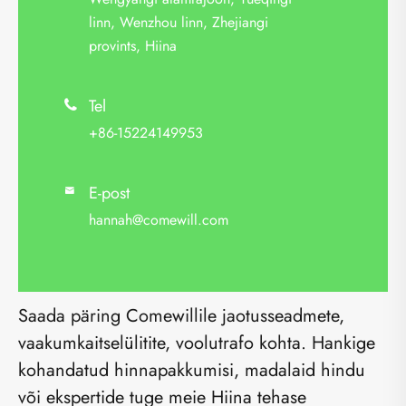
linn, Wenzhou linn, Zhejiangi
provints, Hiina
Tel

+86-15224149953
E-post

hannah@comewill.com
Saada päring Comewillile jaotusseadmete,
vaakumkaitselülitite, voolutrafo kohta. Hankige
kohandatud hinnapakkumisi, madalaid hindu
või ekspertide tuge meie Hiina tehase