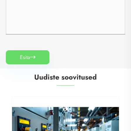
Esita

Uudiste soovitused