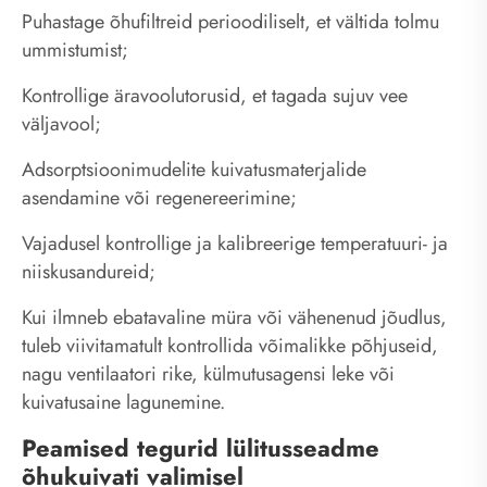
Puhastage õhufiltreid perioodiliselt, et vältida tolmu
ummistumist;
Kontrollige äravoolutorusid, et tagada sujuv vee
väljavool;
Adsorptsioonimudelite kuivatusmaterjalide
asendamine või regenereerimine;
Vajadusel kontrollige ja kalibreerige temperatuuri- ja
niiskusandureid;
Kui ilmneb ebatavaline müra või vähenenud jõudlus,
tuleb viivitamatult kontrollida võimalikke põhjuseid,
nagu ventilaatori rike, külmutusagensi leke või
kuivatusaine lagunemine.
Peamised tegurid lülitusseadme
õhukuivati ​​valimisel