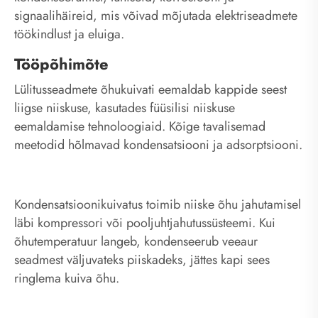
signaalihäireid, mis võivad mõjutada elektriseadmete
töökindlust ja eluiga.
Tööpõhimõte
Lülitusseadmete õhukuivati ​​eemaldab kappide seest
liigse niiskuse, kasutades füüsilisi niiskuse
eemaldamise tehnoloogiaid. Kõige tavalisemad
meetodid hõlmavad kondensatsiooni ja adsorptsiooni.
Kondensatsioonikuivatus toimib niiske õhu jahutamisel
läbi kompressori või pooljuhtjahutussüsteemi. Kui
õhutemperatuur langeb, kondenseerub veeaur
seadmest väljuvateks piiskadeks, jättes kapi sees
ringlema kuiva õhu.