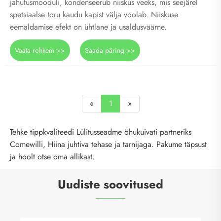
jahutusmooduli, kondenseerub niiskus veeks, mis seejärel
spetsiaalse toru kaudu kapist välja voolab. Niiskuse
eemaldamise efekt on ühtlane ja usaldusväärne.
Vaata rohkem >>
Saada päring >>
«
1
»
Tehke tippkvaliteedi Lülitusseadme õhukuivati partneriks
Comewilli, Hiina juhtiva tehase ja tarnijaga. Pakume täpsust
ja hoolt otse oma allikast.
Uudiste soovitused