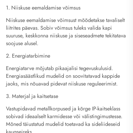
1. Niiskuse eemaldamise võimsus
Niiskuse eemaldamise võimsust mõõdetakse tavaliselt
liitrites päevas. Sobiv võimsus tuleks valida kapi
suuruse, keskkonna niiskuse ja siseseadmete tekitatava
soojuse alusel.
2. Energiatarbimine
Energiatarve mõjutab pikaajalisi tegevuskulusid.
Energiasäästlikud mudelid on soovitatavad kappide
jaoks, mis nõuavad pidevat niiskuse reguleerimist.
3. Materjal ja kaitsetase
Vastupidavad metallkorpused ja kõrge IP-kaitseklass
sobivad ideaalselt karmidesse või välistingimustesse.
Mõned täiustatud mudelid toetavad ka sideliideseid
kaugseireks.