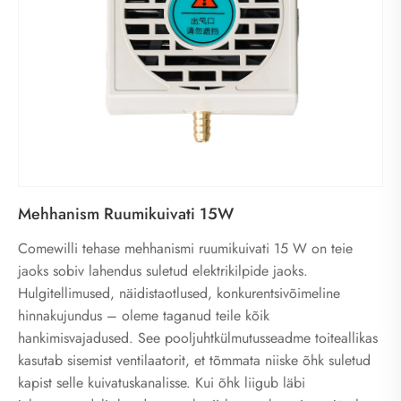
Mehhanism Ruumikuivati ​​15W
Comewilli tehase mehhanismi ruumikuivati ​​15 W on teie
jaoks sobiv lahendus suletud elektrikilpide jaoks.
Hulgitellimused, näidistaotlused, konkurentsivõimeline
hinnakujundus – oleme taganud teile kõik
hankimisvajadused. See pooljuhtkülmutusseadme toiteallikas
kasutab sisemist ventilaatorit, et tõmmata niiske õhk suletud
kapist selle kuivatuskanalisse. Kui õhk liigub läbi