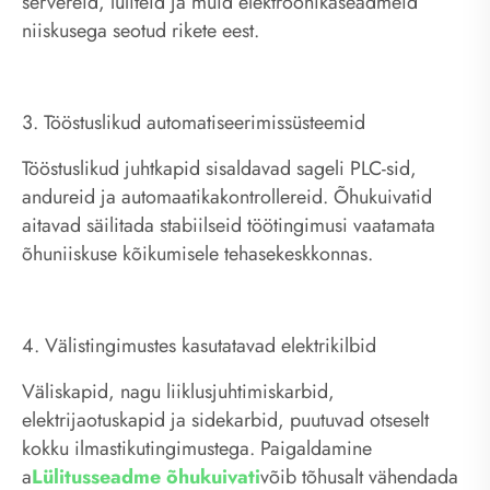
servereid, lüliteid ja muid elektroonikaseadmeid
niiskusega seotud rikete eest.
3. Tööstuslikud automatiseerimissüsteemid
Tööstuslikud juhtkapid sisaldavad sageli PLC-sid,
andureid ja automaatikakontrollereid. Õhukuivatid
aitavad säilitada stabiilseid töötingimusi vaatamata
õhuniiskuse kõikumisele tehasekeskkonnas.
4. Välistingimustes kasutatavad elektrikilbid
Väliskapid, nagu liiklusjuhtimiskarbid,
elektrijaotuskapid ja sidekarbid, puutuvad otseselt
kokku ilmastikutingimustega. Paigaldamine
a
Lülitusseadme õhukuivati
võib tõhusalt vähendada