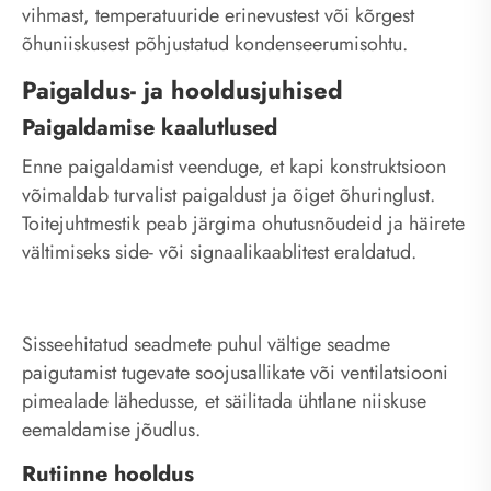
vihmast, temperatuuride erinevustest või kõrgest
õhuniiskusest põhjustatud kondenseerumisohtu.
Paigaldus- ja hooldusjuhised
Paigaldamise kaalutlused
Enne paigaldamist veenduge, et kapi konstruktsioon
võimaldab turvalist paigaldust ja õiget õhuringlust.
Toitejuhtmestik peab järgima ohutusnõudeid ja häirete
vältimiseks side- või signaalikaablitest eraldatud.
Sisseehitatud seadmete puhul vältige seadme
paigutamist tugevate soojusallikate või ventilatsiooni
pimealade lähedusse, et säilitada ühtlane niiskuse
eemaldamise jõudlus.
Rutiinne hooldus