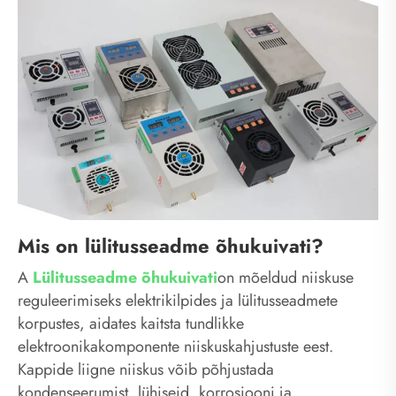
Mis on lülitusseadme õhukuivati?
A
Lülitusseadme õhukuivati
on mõeldud niiskuse
reguleerimiseks elektrikilpides ja lülitusseadmete
korpustes, aidates kaitsta tundlikke
elektroonikakomponente niiskuskahjustuste eest.
Kappide liigne niiskus võib põhjustada
kondenseerumist, lühiseid, korrosiooni ja