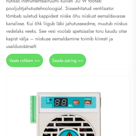
nutikas instrumentaalruumi kuivati ​​30 W töötab
pooljuhtjahutustehnoloogial. Sisseehitatud ventilaator
tõmbab suletud kappidest niiske õhu niiskust eemaldavasse
kanalisse. Kui õhk liigub läbi jahutusseadme, muutub niiskus
vedelaks veeks. See vesi voolab spetsiaalse toru kaudu otse
kapist välja – niiskuse eemaldamine toimib kiiresti ja
usaldusväärselt.
Vaata rohkem >>
Saada päring >>