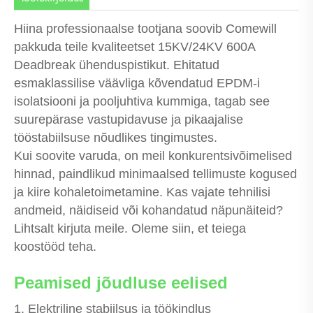
Hiina professionaalse tootjana soovib Comewill
pakkuda teile kvaliteetset 15KV/24KV 600A
Deadbreak ühenduspistikut. Ehitatud
esmaklassilise väävliga kõvendatud EPDM-i
isolatsiooni ja pooljuhtiva kummiga, tagab see
suurepärase vastupidavuse ja pikaajalise
tööstabiilsuse nõudlikes tingimustes.
Kui soovite varuda, on meil konkurentsivõimelised
hinnad, paindlikud minimaalsed tellimuste kogused
ja kiire kohaletoimetamine. Kas vajate tehnilisi
andmeid, näidiseid või kohandatud näpunäiteid?
Lihtsalt kirjuta meile. Oleme siin, et teiega
koostööd teha.
Peamised jõudluse eelised
1. Elektriline stabiilsus ja töökindlus