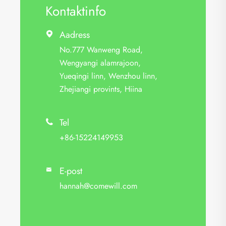
Kontaktinfo
Aadress

No.777 Wanweng Road,
Wengyangi alamrajoon,
Yueqingi linn, Wenzhou linn,
Zhejiangi provints, Hiina
Tel

+86-15224149953
E-post

hannah@comewill.com