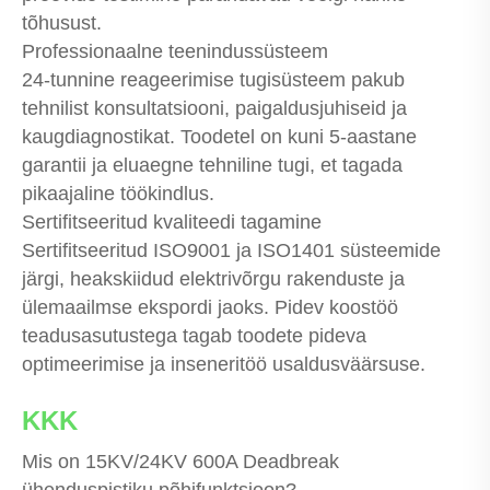
tõhusust.
Professionaalne teenindussüsteem
24-tunnine reageerimise tugisüsteem pakub
tehnilist konsultatsiooni, paigaldusjuhiseid ja
kaugdiagnostikat. Toodetel on kuni 5-aastane
garantii ja eluaegne tehniline tugi, et tagada
pikaajaline töökindlus.
Sertifitseeritud kvaliteedi tagamine
Sertifitseeritud ISO9001 ja ISO1401 süsteemide
järgi, heakskiidud elektrivõrgu rakenduste ja
ülemaailmse ekspordi jaoks. Pidev koostöö
teadusasutustega tagab toodete pideva
optimeerimise ja inseneritöö usaldusväärsuse.
KKK
Mis on 15KV/24KV 600A Deadbreak