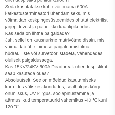
ühenduspistiku põhifunktsioon?
Seda kasutatakse kahe või enama 600A
katkestusterminaatori ühendamiseks, mis
võimaldab keskpingesüsteemides ohutut elektrilist
järjepidevust ja paindlikku kaablipikendust.
Kas seda on lihtne paigaldada?
Jah, sellel on kuusnurkne mutrivõtme disain, mis
võimaldab ühe inimese paigaldamist ilma
hüdrauliliste või survetööriistadeta, vähendades
oluliselt paigaldusaega.
Kas 15KV/24KV 600A Deadbreak ühenduspistikut
saab kasutada õues?
Absoluutselt. See on mõeldud kasutamiseks
karmides väliskeskkondades, sealhulgas kõrge
õhuniiskus, UV-kiirgus, soolapihustamine ja
äärmuslikud temperatuurid vahemikus -40 ℃ kuni
120 ℃.