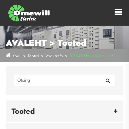
AVALEHT > Tooted
Kodu
Tooted
Voolutrafo
0,72-40,5kV sisevoolutrafo
Tooted