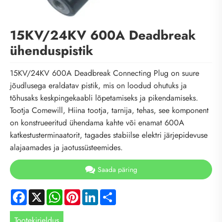
15KV/24KV 600A Deadbreak
ühenduspistik
15KV/24KV 600A Deadbreak Connecting Plug on suure
jõudlusega eraldatav pistik, mis on loodud ohutuks ja
tõhusaks keskpingekaabli lõpetamiseks ja pikendamiseks.
Tootja Comewill, Hiina tootja, tarnija, tehas, see komponent
on konstrueeritud ühendama kahte või enamat 600A
katkestusterminaatorit, tagades stabiilse elektri järjepidevuse
alajaamades ja jaotussüsteemides.
Saada päring
Facebook
X
WhatsApp
Pinterest
LinkedIn
Share
Tootekirjeldus