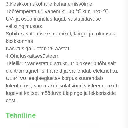
3.Keskkonnakohane kohanemisvõime
Töötemperatuuri vahemik: -40 ℃ kuni 120 ℃
UV- ja osoonikindlus tagab vastupidavuse
välistingimustes
Sobib kasutamiseks rannikul, kõrgel ja tolmuses
keskkonnas
Kasutusiga ületab 25 aastat
4.Ohutuskaitsesüsteem
Täielikult varjestatud struktuur blokeerib tõhusalt
elektromagnetilisi häireid ja vähendab elektriohtu.
UL94-V0 leegiaeglustav korpus suurendab
tuleohutust, samas kui isolatsioonisüsteem pakub
tugevat kaitset mööduva ülepinge ja lekkeriskide
eest.
Tehniline