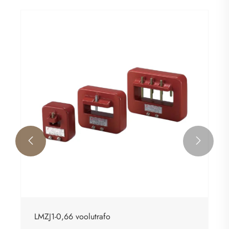


LMZJ1-0,66 voolutrafo