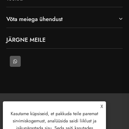
Võta meiega ühendust
JÄRGNE MEILE
Autoriõigus © 2025 Tere tulemast (Wenzhou)
X
Electric Co., Ltd. Kõik õigused kaitstud.
Kasutame küpsiseid, et pakkuda teile paremat
sirvimiskogemust, analüüsida saidi liiklust ja
isikupärastada sisu. Seda saiti kasutades