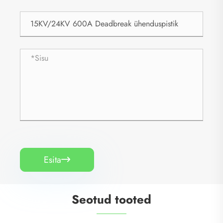
Esita

Seotud tooted