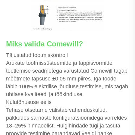
Miks valida Comewill?
Täiustatud tootmiskontroll
Arukate tootmissüsteemide ja täppisvormide
töötlemise seadmetega varustatud Comewill tagab
mõõtmete täpsuse ±0,05 mm piires. Iga toode
läbib 100% elektrilise jõudluse testimise, mis tagab
ühtlase kvaliteedi ja töökindluse.
Kulutõhususe eelis
Tehase otsetarne välistab vahenduskulud,
pakkudes sarnaste konfiguratsioonidega võrreldes
18–25% hinnaeelist. Hulgihindade tugi ja tasuta
proovide testimine parandavad veelgi hanke