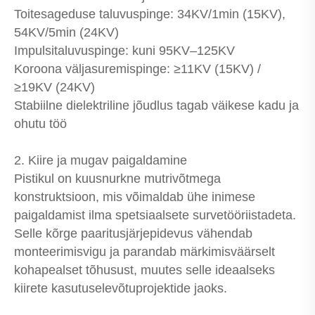
Toitesageduse taluvuspinge: 34KV/1min (15KV),
54KV/5min (24KV)
Impulsitaluvuspinge: kuni 95KV–125KV
Koroona väljasuremispinge: ≥11KV (15KV) /
≥19KV (24KV)
Stabiilne dielektriline jõudlus tagab väikese kadu ja
ohutu töö
2. Kiire ja mugav paigaldamine
Pistikul on kuusnurkne mutrivõtmega
konstruktsioon, mis võimaldab ühe inimese
paigaldamist ilma spetsiaalsete survetööriistadeta.
Selle kõrge paaritusjärjepidevus vähendab
monteerimisvigu ja parandab märkimisväärselt
kohapealset tõhusust, muutes selle ideaalseks
kiirete kasutuselevõtuprojektide jaoks.