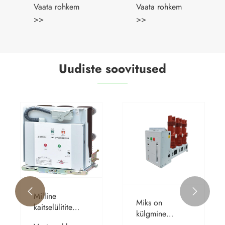
Uudiste soovitused
Kas teie
Miks peaksite
juhtpaneel on
oma
ohus?
energiavajaduste
Vaata rohkem
Vaata rohkem
jaoks valima
>>
>>
SBH-seeria
õlitrafo

