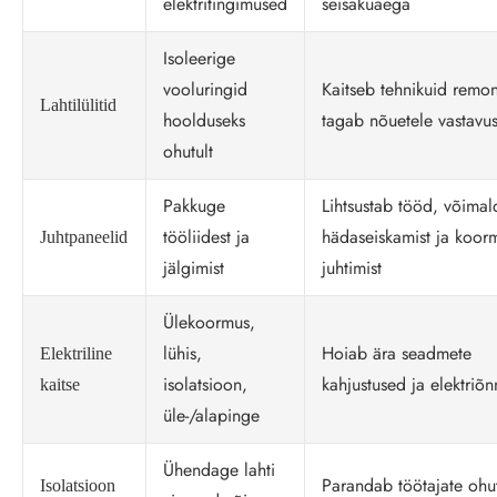
elektritingimused
seisakuaega
Isoleerige
vooluringid
Kaitseb tehnikuid remon
Lahtilülitid
hoolduseks
tagab nõuetele vastavu
ohutult
Pakkuge
Lihtsustab tööd, võima
tööliidest ja
hädaseiskamist ja koor
Juhtpaneelid
jälgimist
juhtimist
Ülekoormus,
lühis,
Hoiab ära seadmete
Elektriline
isolatsioon,
kahjustused ja elektriõn
kaitse
üle-/alapinge
Ühendage lahti
Parandab töötajate ohut
Isolatsioon