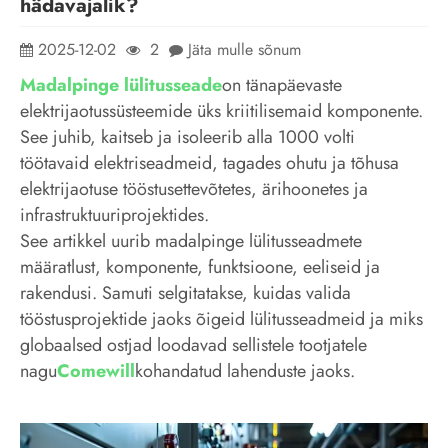
hädavajalik?
2025-12-02
2
Jäta mulle sõnum
Madalpinge lülitusseade
on tänapäevaste
elektrijaotussüsteemide üks kriitilisemaid komponente.
See juhib, kaitseb ja isoleerib alla 1000 volti
töötavaid elektriseadmeid, tagades ohutu ja tõhusa
elektrijaotuse tööstusettevõtetes, ärihoonetes ja
infrastruktuuriprojektides.
See artikkel uurib madalpinge lülitusseadmete
määratlust, komponente, funktsioone, eeliseid ja
rakendusi. Samuti selgitatakse, kuidas valida
tööstusprojektide jaoks õigeid lülitusseadmeid ja miks
globaalsed ostjad loodavad sellistele tootjatele
nagu
Comewill
kohandatud lahenduste jaoks.