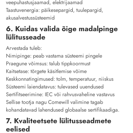
veepuhastusjaamad, elektrijaamad
Taastuvenergia: päikesepargid, tuulepargid,
akusalvestussüsteemid
6. Kuidas valida õige madalpinge
lülitusseade
Arvestada tuleb:
Nimipinge: peab vastama süsteemi pingele
Praegune võimsus: talub tippkoormust
Kaitsetase: tõrgete käsitlemise võime
Keskkonnatingimused: tolm, temperatuur, niiskus
Süsteemi laiendatavus: tulevased uuendused
Sertifitseerimine: IEC või rahvusvaheline vastavus
Sellise tootja nagu Comewill valimine tagab
kohandatavad lahendused globaalse sertifikaadiga.
7. Kvaliteetsete lülitusseadmete
eelised