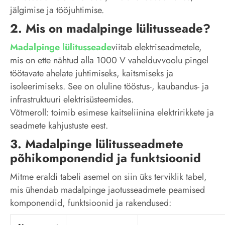
jälgimise ja tööjuhtimise.
2. Mis on madalpinge lülitusseade?
Madalpinge lülitusseade
viitab elektriseadmetele,
mis on ette nähtud alla 1000 V vahelduvvoolu pingel
töötavate ahelate juhtimiseks, kaitsmiseks ja
isoleerimiseks. See on oluline tööstus-, kaubandus- ja
infrastruktuuri elektrisüsteemides.
Võtmeroll: toimib esimese kaitseliinina elektririkkete ja
seadmete kahjustuste eest.
3. Madalpinge lülitusseadmete
põhikomponendid ja funktsioonid
Mitme eraldi tabeli asemel on siin üks terviklik tabel,
mis ühendab madalpinge jaotusseadmete peamised
komponendid, funktsioonid ja rakendused: