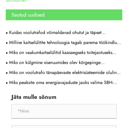
ülioluline?
Seotud uudised
Kuidas voolutrafod võimaldavad ohutut ja täpset
toitesüsteemi jälgimist?
Milline kaitselülitite tehnoloogia tagab parema töökindluse
ja väiksema keskkonnamõju?
Miks on vaakumkaitselülitid kaasaegseks toitejaotuseks
nutikaim valik?
Miks on külgmine siseruumides olev kõrgepinge
vaakumkaitselüliti muutunud kaasaegsete
Miks on voolutrafo tänapäevaste elektrisüsteemide oluline
toitejaotussüsteemide jaoks hädavajalikuks
komponent?
Miks peaksite oma energiavajaduste jaoks valima SBH-
seeria õlitrafo
Jäta mulle sõnum