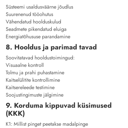
Süsteemi usaldusväärne jõudlus
Suurenenud tööohutus
Vähendatud hoolduskulud
Seadmete pikendatud eluiga
Energiatõhususe parandamine
8. Hooldus ja parimad tavad
Soovitatavad hooldustoimingud:
Visuaalne kontroll
Tolmu ja prahi puhastamine
Kaitselülitite kontrollimine
Kaitsereleede testimine
Soojustingimuste jälgimine
9. Korduma kippuvad küsimused
(KKK)
K1: Millist pinget peetakse madalpinge