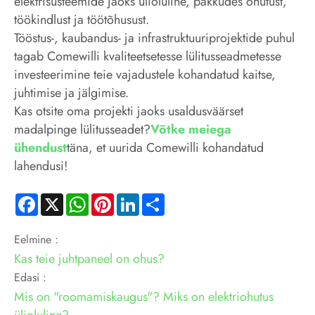
elektrisüsteemide jaoks ülioluline, pakkudes ohutust,
töökindlust ja töötõhusust.
Tööstus-, kaubandus- ja infrastruktuuriprojektide puhul
tagab Comewilli kvaliteetsetesse lülitusseadmetesse
investeerimine teie vajadustele kohandatud kaitse,
juhtimise ja jälgimise.
Kas otsite oma projekti jaoks usaldusväärset
madalpinge lülitusseadet?
Võtke meiega
ühendust
täna, et uurida Comewilli kohandatud
lahendusi!
Facebook
X
WhatsApp
Pinterest
LinkedIn
Share
Eelmine :
Kas teie juhtpaneel on ohus?
Edasi :
Mis on "roomamiskaugus"? Miks on elektriohutus