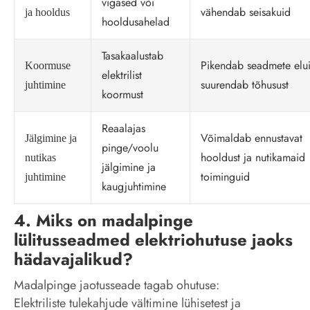
vigased või
vähendab seisakuid
ja hooldus
hooldusahelad
Tasakaalustab
Pikendab seadmete elui
Koormuse
elektrilist
suurendab tõhusust
juhtimine
koormust
Reaalajas
Võimaldab ennustavat
Jälgimine ja
pinge/voolu
hooldust ja nutikamaid
nutikas
jälgimine ja
toiminguid
juhtimine
kaugjuhtimine
4. Miks on madalpinge
lülitusseadmed elektriohutuse jaoks
hädavajalikud?
Madalpinge jaotusseade tagab ohutuse:
Elektriliste tulekahjude vältimine lühisetest ja