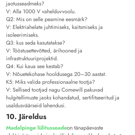
jaotusseadmeks?
V: Alla 1000 V vahelduvvoolu.
Q2: Mis on selle peamine eesmärk?
V: Elektriahelate juhtimiseks, kaitsmiseks ja
isoleerimiseks.
Q3: kus seda kasutatakse?
V: Tööstusettevõtted, ärihooned ja
infrastruktuuriprojektid.
Q4: Kui kaua see kestab?
V: Nõuetekohase hooldusega 20–30 aastat.
K5: Miks valida professionaalne tootja?
V: Sellised tootjad nagu Comewill pakuvad
hulgitellimuste jaoks kohandatud, sertifitseeritud ja
usaldusväärseid lahendusi.
10. Järeldus
Madalpinge lülitusseade
on tänapäevaste