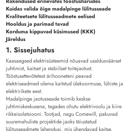
Rakendused erinevates tööstusharudes
Kuidas valida õige madalpinge lülitusseade
Kvaliteetsete lülitusseadmete eelised
Hooldus ja parimad tavad
Korduma kippuvad küsimused (KKK)
Järeldus
1. Sissejuhatus
Kaasaegsed elektrisüsteemid nõuavad usaldusväärset
juhtimist, kaitset ja stabiilset toitejaotust.
Tööstusettevõtetest ärihooneteni peavad
elektriseadmed olema kaitstud ülekoormuse, lühiste ja
elektririkete eest.
Madalpinge jaotusseade toimib keskse
juhtimiskeskusena, tagades ohutu elektrivoolu ja kiire
rikkeisolatsiooni. Tootjad, nagu Comewill, pakuvad
suuremahuliste projektide jaoks täiustatud
lülitusseadmete lahendusi, mis ühendavad kaitse,