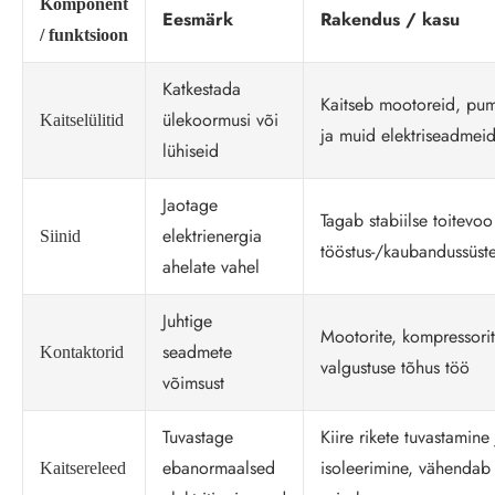
Komponent
Eesmärk
Rakendus / kasu
/ funktsioon
Katkestada
Kaitseb mootoreid, pu
ülekoormusi või
Kaitselülitid
ja muid elektriseadmei
lühiseid
Jaotage
Tagab stabiilse toitevoo
elektrienergia
Siinid
tööstus-/kaubandussüst
ahelate vahel
Juhtige
Mootorite, kompressorit
seadmete
Kontaktorid
valgustuse tõhus töö
võimsust
Tuvastage
Kiire rikete tuvastamine 
ebanormaalsed
isoleerimine, vähendab
Kaitsereleed