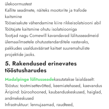
ülekoormustest
Kallite seadmete, näiteks mootorite ja trafode
kaitsmine
Tööseisakute vähendamine kiire rikkeisolatsiooni abil
Töötajate kaitsmine ohutu isolatsiooniga
Tootjad nagu Comewill kavandavad lülitusseadmeid
ülemaailmsetele ohutusstandarditele vastavaks,
pakkudes usaldusväärset kaitset suuremahuliste
projektide jaoks.
5. Rakendused erinevates
tööstusharudes
Madalpinge lülitusseade
kasutatakse laialdaselt:
Tööstus: tootmisettevõtted, keemiatehased, kaevandus
Äripind: büroohooned, kaubanduskeskused, haiglad,
andmekeskused
Infrastruktuur: lennujaamad, raudteed,