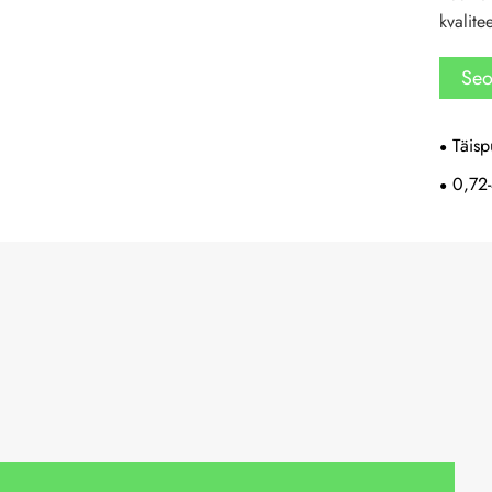
kvalitee
Seo
Täisp
0,72-