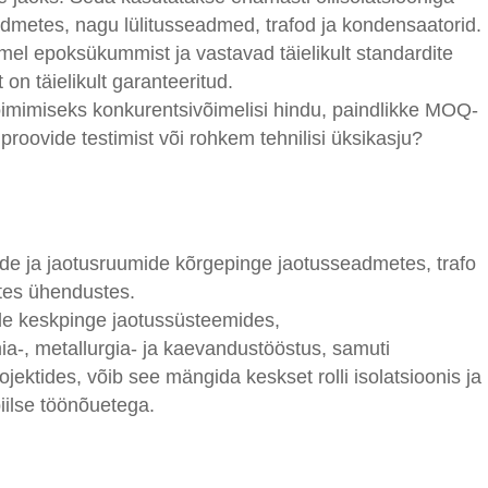
admetes, nagu lülitusseadmed, trafod ja kondensaatorid.
el epoksükummist ja vastavad täielikult standardite
 täielikult garanteeritud.
toimimiseks konkurentsivõimelisi hindu, paindlikke MOQ-
 proovide testimist või rohkem tehnilisi üksikasju?
ade ja jaotusruumide kõrgepinge jaotusseadmetes, trafo
ates ühendustes.
ide keskpinge jaotussüsteemides,
-, metallurgia- ja kaevandustööstus, samuti
jektides, võib see mängida keskset rolli isolatsioonis ja
iilse töönõuetega.