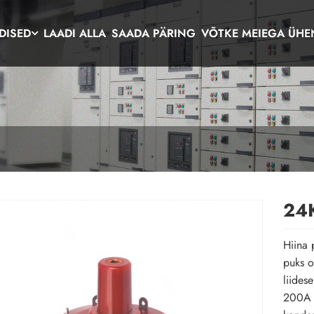
DISED
LAADI ALLA
SAADA PÄRING
VÕTKE MEIEGA ÜHE
24
Hiina 
puks o
liides
200A k