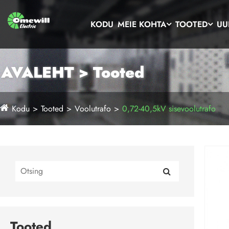
KODU
MEIE KOHTA
TOOTED
UU
AVALEHT > Tooted
Kodu
Tooted
Voolutrafo
0,72-40,5kV sisevoolutrafo
Tooted