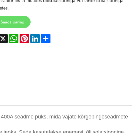
saatorites ja muudes õliisolatsiooniga või tahke isolatsiooniga
tes.
Saada päring
acebook
X
WhatsApp
Pinterest
LinkedIn
Share
4kV 400A seadme puks, mida vajate kõrgepingeseadmete
te jaoks. Seda kasutatakse enamasti õliisolatsiooniga