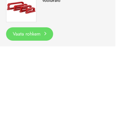
voolutrafo
Vaata rohkem