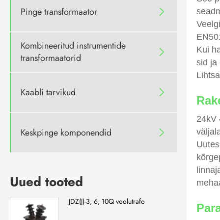
Pinge transformaator
seadm

Veelg
EN501
Kombineeritud instrumentide
Kui h

transformaatorid
sid ja
Lihtsa
Kaabli tarvikud

Rak
24kV 
Keskpinge komponendid
välja

Uutes
kõrge
linnaj
Uued tooted
mehaa
JDZ(J)-3, 6, 10Q voolutrafo
Par