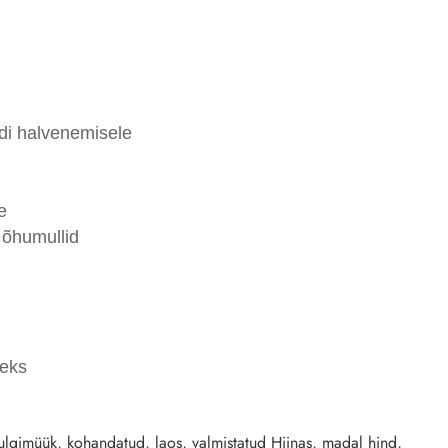
di halvenemisele
e
 õhumullid
seks
ulgimüük, kohandatud, laos, valmistatud Hiinas, madal hind,