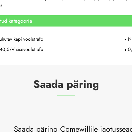
t
tud kategooria
uhutav kapi voolutrafo
Nu
40,5kV sisevoolutrafo
0
Saada päring
Saada päring Comewillile jaotusseadm