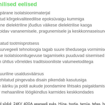
ilised eelised
pärane isolatsioonimaterjal
tud kõrgekvaliteedilise epoksüvaigu kummiga
lne dielektriline jõudlus väikese dielektrilise kaoga
pidav vananemisele, pragunemisele ja keskkonnaseisun
tatud tootmisprotsess
urvegeeli tehnoloogia tagab suure tihedusega vormimis
se isolatsioonitugevuse tagamiseks puuduvad sisemised
ühtlus võrreldes traditsiooniliste valumeetoditega
tuuriline usaldusväärsus
ehitatud pingevaba disain pikendab kasutusiga
 ääriku ja poldi aukude joondamine lihtsaks paigaldami
 mehaaniline löögikindlus karmides keskkondades
sildid: 24KV 400A aparaadi puks, Hiina, tootja, tarnija, tehas, h