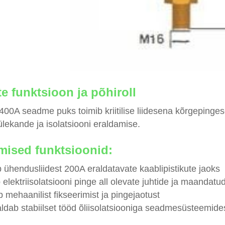
e funktsioon ja põhiroll
400A seadme puks toimib kriitilise liidesena kõrgepinges
lekande ja isolatsiooni eraldamise.
mised funktsioonid:
 ühendusliidest 200A eraldatavate kaablipistikute jaoks
elektriisolatsiooni pinge all olevate juhtide ja maandat
 mehaanilist fikseerimist ja pingejaotust
ldab stabiilset tööd õliisolatsiooniga seadmesüsteemide